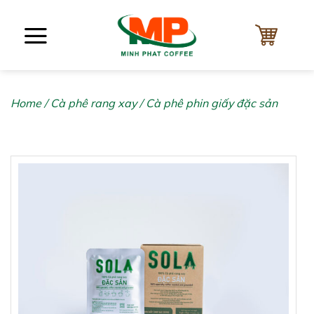
Bỏ
qua
nội
dung
Home
/
Cà phê rang xay
/
Cà phê phin giấy đặc sản