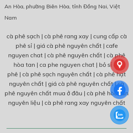
An Hòa, phường Biên Hòa, tỉnh Đồng Nai, Việt
Nam
cà phê sạch
|
cà phê rang xay
|
cung cấp cà
phê sỉ
|
giá cà phê nguyên chất
|
cafe
nguyen chat
|
cà phê nguyên chất
|
cà phê
hòa tan
|
ca phe nguyen chat
|
bỏ sỉ cà
phê
|
cà phê sạch nguyên chất
|
cà phê hạt
nguyên chất
|
giá cà phê nguyên chất
|
cà
phê nguyên chất mua ở đâu
|
cà phê hòa tan
nguyên liệu
|
cà phê rang xay nguyên chất