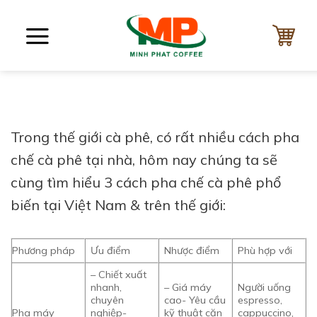
Bỏ
qua
nội
dung
Trong thế giới cà phê, có rất nhiều cách pha
chế cà phê tại nhà, hôm nay chúng ta sẽ
cùng tìm hiểu 3 cách pha chế cà phê phổ
biến tại Việt Nam & trên thế giới:
Phương pháp
Ưu điểm
Nhược điểm
Phù hợp với
– Chiết xuất
nhanh,
– Giá máy
Người uống
chuyên
cao- Yêu cầu
espresso,
Pha máy
nghiệp-
kỹ thuật căn
cappuccino,