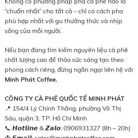
Không có phương pháp pha cà phê nào là
“chuẩn nhất” cho tất cả – chỉ có cách pha
phù hợp nhất với gu thưởng thức và nhịp
sống của mỗi người.
Nếu bạn đang tìm kiếm nguyên liệu cà phê
chất lượng cao để thỏa sức sáng tạo theo
phong cách riêng, đừng ngần ngại liên hệ với
Minh Phát Coffee.
CÔNG TY CÀ PHÊ QUỐC TẾ MINH PHÁT
📍 154/4 Lý Chính Thắng, phường Võ Thị
Sáu, quận 3, TP. Hồ Chí Minh
📞 𝙃𝙤𝙩𝙡𝙞𝙣𝙚 & 𝙕𝙖𝙡𝙤: 0906931327 (8h – 20h)
📩 𝙀𝙢𝙖𝙞𝙡: sales@minhphatcoffee.com