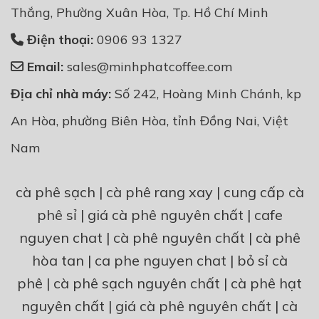
Thắng, Phường Xuân Hòa, Tp. Hồ Chí Minh
Điện thoại:
0906 93 1327
Email:
sales@minhphatcoffee.com
Địa chỉ nhà máy:
Số 242, Hoàng Minh Chánh, kp
An Hòa, phường Biên Hòa, tỉnh Đồng Nai, Việt
Nam
cà phê sạch
|
cà phê rang xay
|
cung cấp cà
phê sỉ
|
giá cà phê nguyên chất
|
cafe
nguyen chat
|
cà phê nguyên chất
|
cà phê
hòa tan
|
ca phe nguyen chat
|
bỏ sỉ cà
phê
|
cà phê sạch nguyên chất
|
cà phê hạt
nguyên chất
|
giá cà phê nguyên chất
|
cà