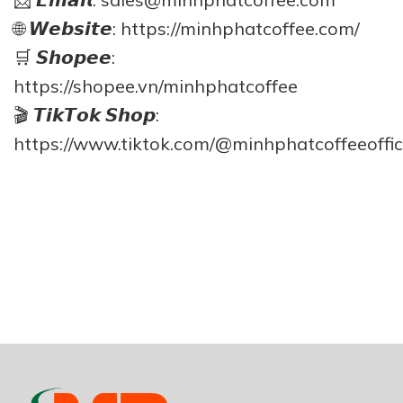
🌐 𝙒𝙚𝙗𝙨𝙞𝙩𝙚:
https://minhphatcoffee.com/
🛒 𝙎𝙝𝙤𝙥𝙚𝙚:
https://shopee.vn/minhphatcoffee
🎬 𝙏𝙞𝙠𝙏𝙤𝙠 𝙎𝙝𝙤𝙥:
https://www.tiktok.com/@minhphatcoffeeoffic