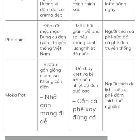
Hương vị
chỉnh chính
latte hằng
đậm đà, có
xác
ngày
crema đẹp
– Đậm đà,
– Mất thời
mộc mạc-
gian- Dễ pha
Người thích cà
Dụng cụ đơn
sai nếu
phê sữa đá,
Pha phin
giản- Truyền
không canh
cà phê đen
thống Việt
lượng/nhiệt
truyền thống
Nam
độ nước
– Vị đậm
– Dễ cháy
gần giống
khét và bị
espresso-
trào nếu
Không cần
Người thích du
nhiệt độ đun
điện
lịch, mê cà
quá cao.
Moka Pot
phê đậm,
– Nhỏ
– Cần cà
thích thử
gọn
nghiệm
phê xay
mang đi
đúng cỡ
dễ