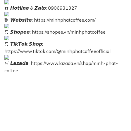
𝙃𝙤𝙩𝙡𝙞𝙣𝙚 & 𝙕𝙖𝙡𝙤: 0906931327
𝙒𝙚𝙗𝙨𝙞𝙩𝙚:
https://minhphatcoffee.com/
𝙎𝙝𝙤𝙥𝙚𝙚:
https://shopee.vn/minhphatcoffee
𝙏𝙞𝙠𝙏𝙤𝙠 𝙎𝙝𝙤𝙥:
https://www.tiktok.com/@minhphatcoffeeofficial
𝙇𝙖𝙯𝙖𝙙𝙖:
https://www.lazada.vn/shop/minh-phat-
coffee