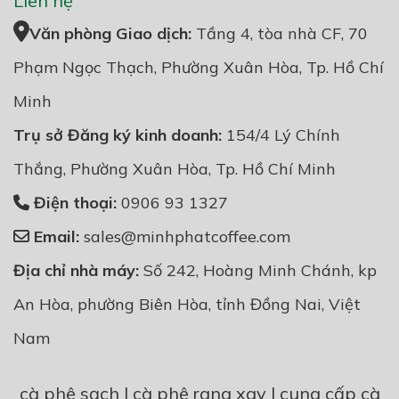
Liên hệ
Văn phòng Giao dịch:
Tầng 4, tòa nhà CF, 70
Phạm Ngọc Thạch, Phường Xuân Hòa, Tp. Hồ Chí
Minh
Trụ sở Đăng ký kinh doanh:
154/4 Lý Chính
Thắng, Phường Xuân Hòa, Tp. Hồ Chí Minh
Điện thoại:
0906 93 1327
Email:
sales@minhphatcoffee.com
Địa chỉ nhà máy:
Số 242, Hoàng Minh Chánh, kp
An Hòa, phường Biên Hòa, tỉnh Đồng Nai, Việt
Nam
cà phê sạch
|
cà phê rang xay
|
cung cấp cà