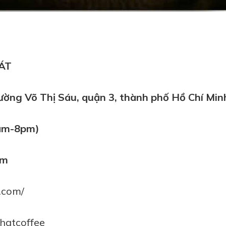
HÁT
hường Võ Thị Sáu, quận 3, thành phố Hồ Chí Min
 (8am-8pm)
om
.com/
phatcoffee