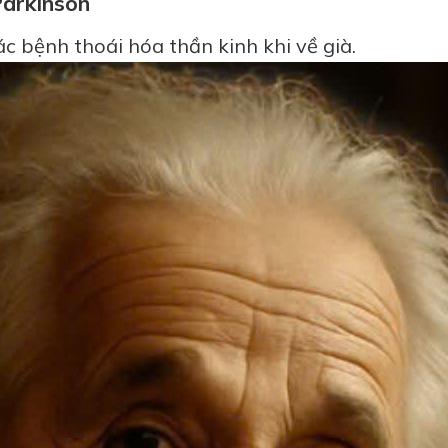
Parkinson
c bệnh thoái hóa thần kinh khi về già.