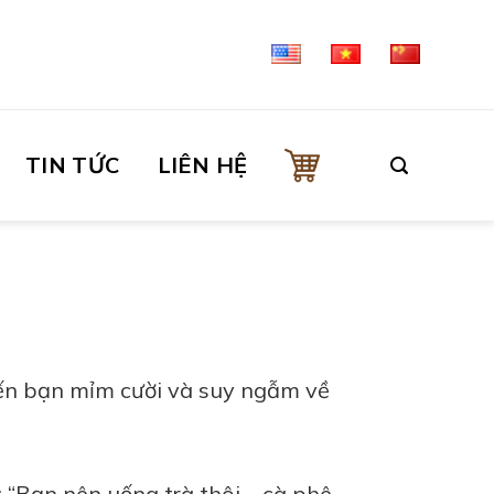
TIN TỨC
LIÊN HỆ
iến bạn mỉm cười và suy ngẫm về
g: “Bạn nên uống trà thôi—cà phê