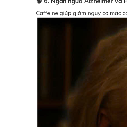
🧠 6. Ngăn ngừa Alzheimer và 
Caffeine giúp giảm nguy cơ mắc cá