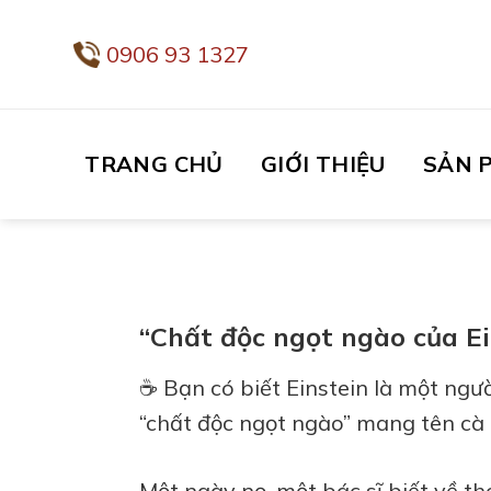
Bỏ
qua
0906 93 1327
nội
dung
TRANG CHỦ
GIỚI THIỆU
SẢN 
“Chất độc ngọt ngào của Ein
☕️ Bạn có biết Einstein là một ng
“chất độc ngọt ngào” mang tên cà
Một ngày nọ, một bác sĩ biết về t