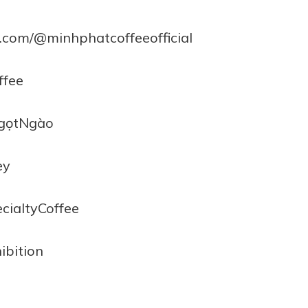
k.com/@minhphatcoffeeofficial
ffee
NgọtNgào
ey
cialtyCoffee
ibition