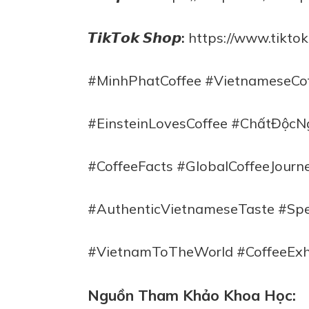
𝙏𝙞𝙠𝙏𝙤𝙠 𝙎𝙝𝙤𝙥:
https://www.tikto
#MinhPhatCoffee #VietnameseCo
#EinsteinLovesCoffee #ChấtĐộc
#CoffeeFacts
#GlobalCoffeeJourn
#AuthenticVietnameseTaste
#Spe
#VietnamToTheWorld
#CoffeeExh
Nguồn Tham Khảo Khoa Học: