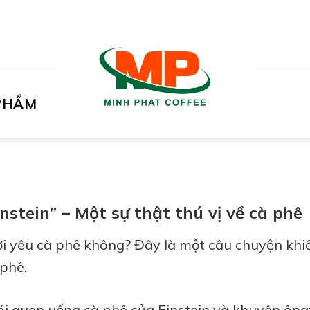
PHẨM
stein” – Một sự thật thú vị về cà phê
ười yêu cà phê không? Đây là một câu chuyện kh
 phê.
hói quen uống cà phê của Einstein và khuyên ôn