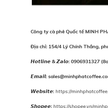
Công ty cà phê Quốc tế MINH P
Địa chỉ: 154/4 Lý Chính Thắng, p
𝙃𝙤𝙩𝙡𝙞𝙣𝙚 & 𝙕𝙖𝙡𝙤: 0906931327
𝙀𝙢𝙖𝙞𝙡: sales@minhphatcoffee.c
𝙒𝙚𝙗𝙨𝙞𝙩𝙚:
https://minhphatcoffee
𝙎𝙝𝙤𝙥𝙚𝙚:
https://shopee.vn/minh